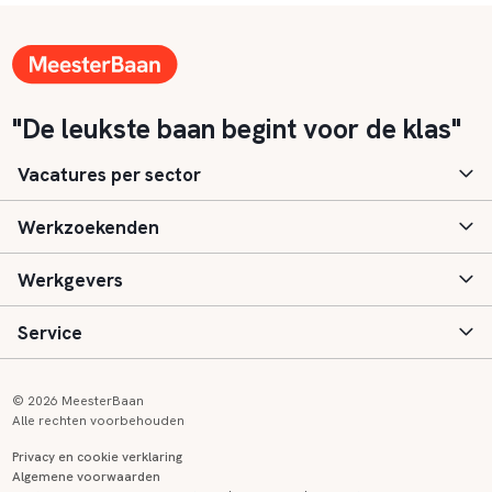
"De leukste baan begint voor de klas"
Vacatures per sector
Werkzoekenden
Basisonderwijs
Werkgevers
Speciaal (basis) onderwijs
Aanmelden
Service
Voortgezet onderwijs
Vacatures
Inloggen
Voortgezet speciaal onderwijs
Scholen
Informatie
Contact
© 2026 MeesterBaan
Alle rechten voorbehouden
Middelbaar beroepsonderwijs
Opleidingen
Tarieven
FAQ
Privacy en cookie verklaring
Algemene voorwaarden
Kinderopvang
Zij-instroom informatie
Registreren
Onderwijs links