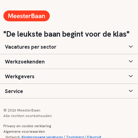
"De leukste baan begint voor de klas"
Vacatures per sector
Werkzoekenden
Basisonderwijs
Werkgevers
Speciaal (basis) onderwijs
Aanmelden
Service
Voortgezet onderwijs
Vacatures
Inloggen
Voortgezet speciaal onderwijs
Scholen
Informatie
Contact
© 2026 MeesterBaan
Alle rechten voorbehouden
Middelbaar beroepsonderwijs
Opleidingen
Tarieven
FAQ
Privacy en cookie verklaring
Algemene voorwaarden
Kinderopvang
Zij-instroom informatie
Registreren
Onderwijs links
Netwerk:
Kinderopvang vacatures
|
Toolshero
|
Educruit