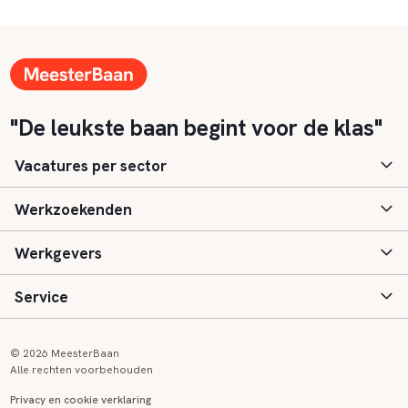
"De leukste baan begint voor de klas"
Vacatures per sector
Werkzoekenden
Basisonderwijs
Werkgevers
Speciaal (basis) onderwijs
Aanmelden
Service
Voortgezet onderwijs
Vacatures
Inloggen
Voortgezet speciaal onderwijs
Scholen
Informatie
Contact
© 2026 MeesterBaan
Alle rechten voorbehouden
Middelbaar beroepsonderwijs
Opleidingen
Tarieven
FAQ
Privacy en cookie verklaring