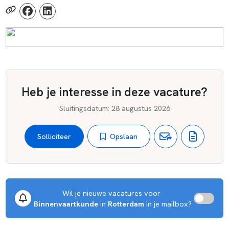
arbeidsmarkt. De ambities van het STC zijn groot. Om deze
te realiseren spelen collega’s een doorslaggevende rol.
Heb je interesse in deze vacature?
Sluitingsdatum
:
28 augustus 2026
Opslaan
Solliciteer
Wil je nieuwe vacatures voor 
Binnenvaartkunde
 in 
Rotterdam
 in je mailbox?