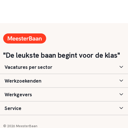
"De leukste baan begint voor de klas"
Vacatures per sector
Werkzoekenden
Basisonderwijs
Werkgevers
Speciaal (basis) onderwijs
Aanmelden
Service
Voortgezet onderwijs
Vacatures
Inloggen
Voortgezet speciaal onderwijs
Scholen
Informatie
Contact
© 2026 MeesterBaan