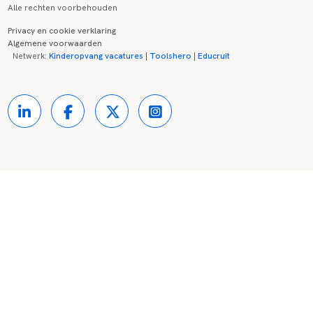
Alle rechten voorbehouden
Middelbaar beroepsonderwijs
Opleidingen
Tarieven
FAQ
Privacy en cookie verklaring
Algemene voorwaarden
Kinderopvang
Zij-instroom informatie
Registreren
Onderwijs links
Netwerk:
Kinderopvang vacatures
|
Toolshero
|
Educruit
Hoger beroepsonderwijs
Banenmarkten
Referenties
Over ons
Onderwijsregio's
Contact
Partners
Kennisbank
Blog
Sitemap