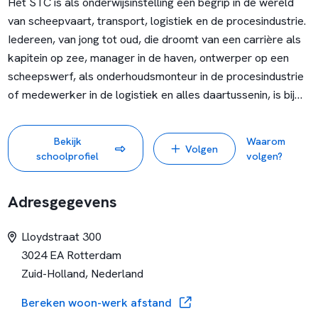
Het STC is als onderwijsinstelling een begrip in de wereld
van scheepvaart, transport, logistiek en de procesindustrie.
Iedereen, van jong tot oud, die droomt van een carrière als
kapitein op zee, manager in de haven, ontwerper op een
scheepswerf, als onderhoudsmonteur in de procesindustrie
of medewerker in de logistiek en alles daartussenin, is bij
ons welkom voor een opleiding of training. Docenten met
specifieke vakkennis spelen een belangrijk rol in het
Bekijk
Waarom
Volgen
studiesucces. Met ruim 800 collega’s werken we elke dag
schoolprofiel
volgen?
met passie samen aan het maken van aantrekkelijk
onderwijs. We bieden onderwijs aan op verschillende
Adresgegevens
niveaus: vmbo, (haven)havo, mbo, hbo en master.
Lloydstraat 300
Wij staan voor de kracht van beroepsonderwijs. Wij
3024 EA Rotterdam
ontwikkelen, samen met het bedrijfsleven, het talent van de
Zuid-Holland, Nederland
toekomst voor het havenindustrieel complex, de maritieme
en de logistieke sector. Het STC wil in de komende decennia
Bereken woon-werk afstand
jongeren helpen hun weg te vinden op de internationale