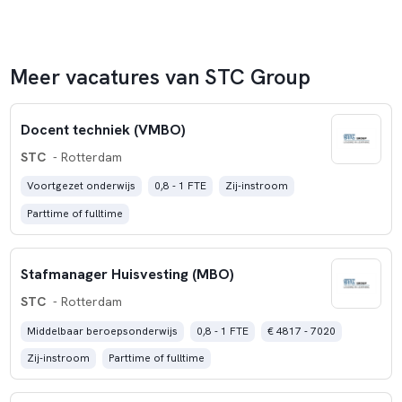
Meer vacatures van STC Group
Docent techniek (VMBO)
STC
- Rotterdam
Voortgezet onderwijs
0,8 - 1 FTE
Zij-instroom
Parttime of fulltime
Stafmanager Huisvesting (MBO)
STC
- Rotterdam
Middelbaar beroepsonderwijs
0,8 - 1 FTE
€ 4817 - 7020
Zij-instroom
Parttime of fulltime