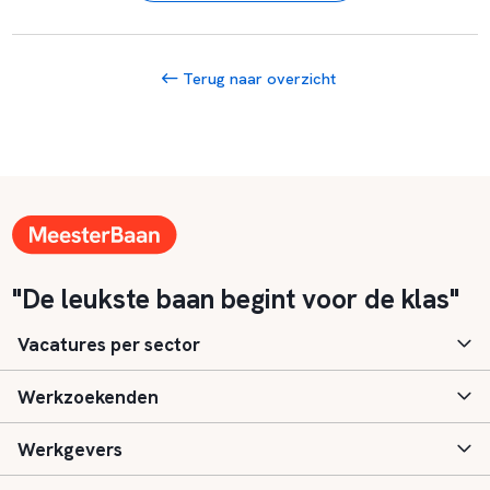
Terug naar overzicht
"De leukste baan begint voor de klas"
Vacatures per sector
Werkzoekenden
Basisonderwijs
Werkgevers
Speciaal (basis) onderwijs
Aanmelden