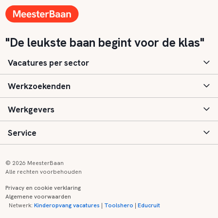
"De leukste baan begint voor de klas"
Vacatures per sector
Werkzoekenden
Basisonderwijs
Werkgevers
Speciaal (basis) onderwijs
Aanmelden
Service
Voortgezet onderwijs
Vacatures
Inloggen
Voortgezet speciaal onderwijs
Scholen
Informatie
Contact
© 2026 MeesterBaan
Alle rechten voorbehouden
Middelbaar beroepsonderwijs
Opleidingen
Tarieven
FAQ
Privacy en cookie verklaring
Algemene voorwaarden
Kinderopvang
Zij-instroom informatie
Registreren
Onderwijs links
Netwerk:
Kinderopvang vacatures
|
Toolshero
|
Educruit