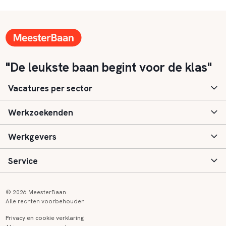
"De leukste baan begint voor de klas"
Vacatures per sector
Werkzoekenden
Basisonderwijs
Werkgevers
Speciaal (basis) onderwijs
Aanmelden
Service
Voortgezet onderwijs
Vacatures
Inloggen
Voortgezet speciaal onderwijs
Scholen
Informatie
Contact
© 2026 MeesterBaan
Alle rechten voorbehouden
Middelbaar beroepsonderwijs
Opleidingen
Tarieven
FAQ
Privacy en cookie verklaring