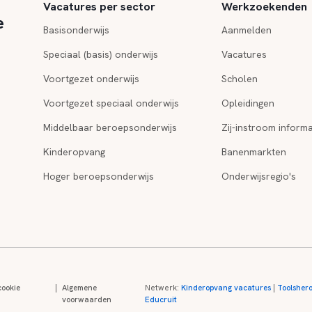
Vacatures per sector
Werkzoekenden
e
Basisonderwijs
Aanmelden
Speciaal (basis) onderwijs
Vacatures
Voortgezet onderwijs
Scholen
Voortgezet speciaal onderwijs
Opleidingen
Middelbaar beroepsonderwijs
Zij-instroom informa
Kinderopvang
Banenmarkten
Hoger beroepsonderwijs
Onderwijsregio's
cookie
|
Algemene
Netwerk:
Kinderopvang vacatures
|
Toolsher
voorwaarden
Educruit