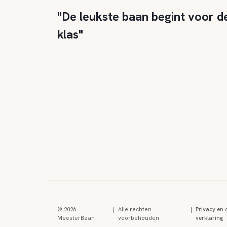
"De leukste baan begint voor d
klas"
© 2026
|
Alle rechten
|
Privacy en 
MeesterBaan
voorbehouden
verklaring