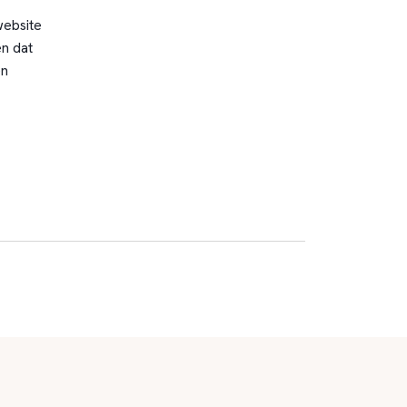
website
n dat
en