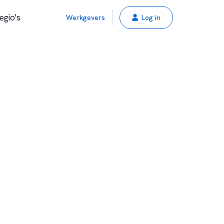
egio's
Werkgevers
Log in