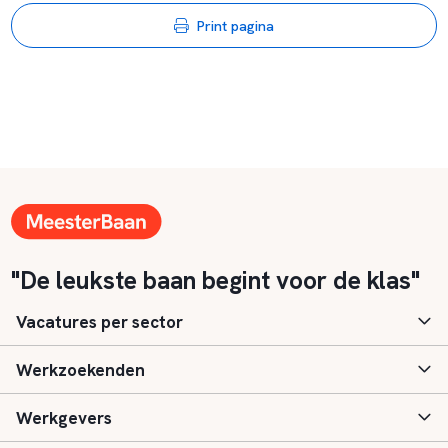
Print pagina
"De leukste baan begint voor de klas"
Vacatures per sector
Werkzoekenden
Basisonderwijs
Werkgevers
Speciaal (basis) onderwijs
Aanmelden