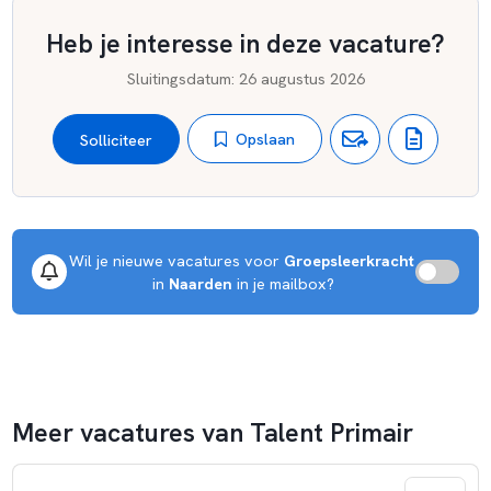
Heb je interesse in deze vacature?
Wij doen dit samen, met enthousiasme en
verantwoordelijkheid!
Sluitingsdatum
:
26 augustus 2026
Opslaan
Solliciteer
Wil je nieuwe vacatures voor 
Groepsleerkracht
 in 
Naarden
 in je mailbox?
Meer vacatures van Talent Primair