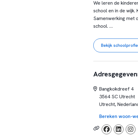
We leren de kindere
school en in de wijk.
Samenwerking met ou
school.
Samen kunnen we erv
Bekijk schoolprofie
U bent van harte w
Over PCOU Willibr
Voel je welkom bij P
Adresgegeven
collega’s met een gr
denken. We hebben le
Bangkokdreef 4
Maarssen, Nieuwegein
3564 SC Utrecht
we samen voor de be
Utrecht, Nederlan
voor elkaar!
Bereken woon-we
We zijn een Vreedzam
die hen ziet, die he