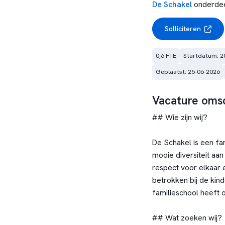
De Schakel
onderdee
Solliciteren
0,6 FTE
Startdatum: 2
Geplaatst: 25-06-2026
Vacature omsc
## Wie zijn wij?
De Schakel is een fa
mooie diversiteit aan
respect voor elkaar 
betrokken bij de kin
familieschool heeft o
## Wat zoeken wij?