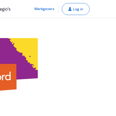
egio's
Werkgevers
Log in