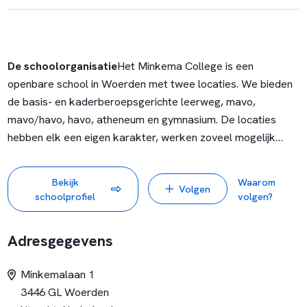
De schoolorganisatie
Het Minkema College is een
openbare school in Woerden met twee locaties. We bieden
de basis- en kaderberoepsgerichte leerweg, mavo,
mavo/havo, havo, atheneum en gymnasium. De locaties
hebben elk een eigen karakter, werken zoveel mogelijk
samen en maken gebruik van elkaars expertise. Op het
Minkema College zitten ruim 2.500 leerlingen en werken
Bekijk
Waarom
Volgen
zo'n 270 medewerkers. Onze school is een ontmoetingsplek
schoolprofiel
volgen?
voor leerlingen met verschillende achtergronden en
overtuigingen. Op onze school leren wij van en met
Adresgegevens
elkaar.
Medewerkers van het Minkema College hebben oog
voor de talenten, prestaties en het welbevinden van onze
Minkemalaan 1
leerlingen. Alles wat wij doen is erop gericht om hen zo goed
3446 GL Woerden
mogelijk toe te rusten voor hun ontwikkeling. Om dat waar