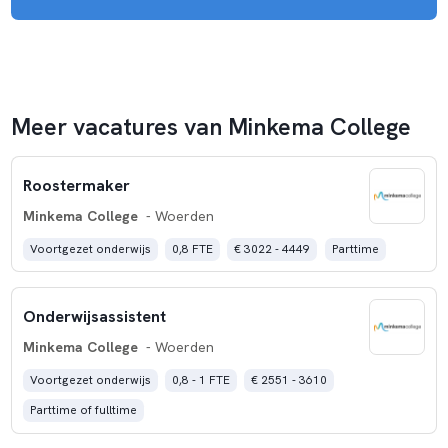
prettig en efficiënt te werken.
Meer vacatures van Minkema College
Roostermaker
Minkema College
- Woerden
Voortgezet onderwijs
0,8 FTE
€ 3022 - 4449
Parttime
Onderwijsassistent
Minkema College
- Woerden
Voortgezet onderwijs
0,8 - 1 FTE
€ 2551 - 3610
Parttime of fulltime