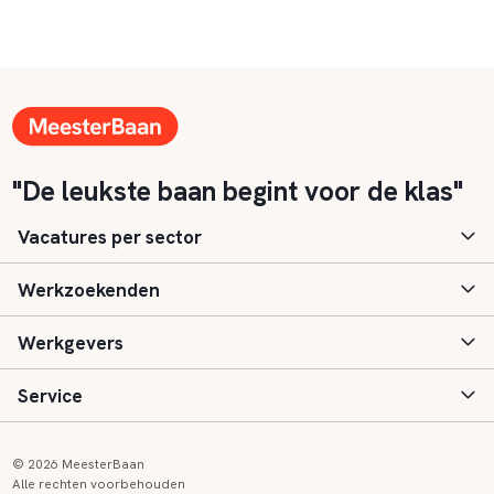
"De leukste baan begint voor de klas"
Vacatures per sector
Werkzoekenden
Basisonderwijs
Werkgevers
Speciaal (basis) onderwijs
Aanmelden
Service
Voortgezet onderwijs
Vacatures
Inloggen
Voortgezet speciaal onderwijs
Scholen
Informatie
Contact
© 2026 MeesterBaan
Alle rechten voorbehouden