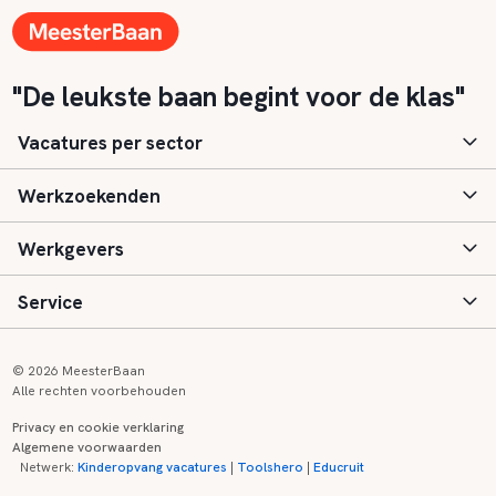
"De leukste baan begint voor de klas"
Vacatures per sector
Werkzoekenden
Basisonderwijs
Werkgevers
Speciaal (basis) onderwijs
Aanmelden
Service
Voortgezet onderwijs
Vacatures
Inloggen
Voortgezet speciaal onderwijs
Scholen
Informatie
Contact
© 2026 MeesterBaan
Alle rechten voorbehouden
Middelbaar beroepsonderwijs
Opleidingen
Tarieven
FAQ
Privacy en cookie verklaring
Algemene voorwaarden
Kinderopvang
Zij-instroom informatie
Registreren
Onderwijs links
Netwerk:
Kinderopvang vacatures
|
Toolshero
|
Educruit