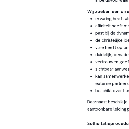
arbeidsvoorwaa
Wij zoeken een dire
ervaring heeft al
affiniteit heeft 
past bij de dyna
de christelijke i
visie heeft op o
duidelijk, benad
vertrouwen geef
zichtbaar aanwez
kan samenwerken
externe partners
beschikt over hu
Daarnaast beschik je
aantoonbare leiding
Sollicitatieprocedu