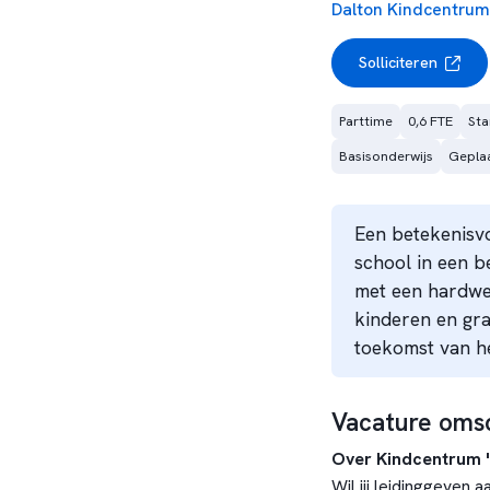
Dalton Kindcentrum
Solliciteren
Parttime
0,6 FTE
Sta
Basisonderwijs
Geplaa
Een betekenisvo
school in een 
met een hardwe
kinderen en gr
toekomst van h
Vacature omsc
Over Kindcentrum 
Wil jij leidinggeven