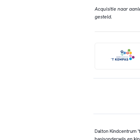
Acquisitie naar aanl
gesteld.
Dalton Kindcentrum '
basisonderwijs en ki