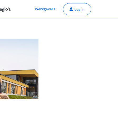
egio's
Werkgevers
Log in