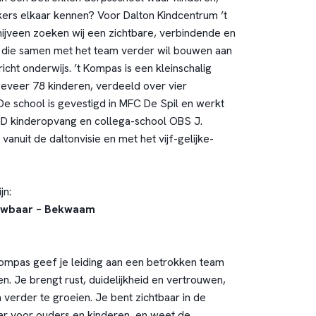
rs elkaar kennen? Voor Dalton Kindcentrum ’t
ijveen zoeken wij een zichtbare, verbindende en
r die samen met het team verder wil bouwen aan
cht onderwijs. ’t Kompas is een kleinschalig
eveer 78 kinderen, verdeeld over vier
e school is gevestigd in MFC De Spil en werkt
 kinderopvang en collega-school OBS J.
nuit de daltonvisie en met het vijf-gelijke-
jn:
ouwbaar – Bekwaam
 Kompas geef je leiding aan een betrokken team
n. Je brengt rust, duidelijkheid en vertrouwen,
 verder te groeien. Je bent zichtbaar in de
ar voor ouders en kinderen, en weet de