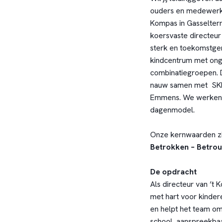
ouders en medewerke
Kompas in Gasseltern
koersvaste directeu
sterk en toekomstgeri
kindcentrum met ong
combinatiegroepen. D
nauw samen met SKID
Emmens. We werken va
dagenmodel.
Onze kernwaarden zi
Betrokken – Betr
De opdracht
Als directeur van ’t
met hart voor kindere
en helpt het team om
school, aanspreekba