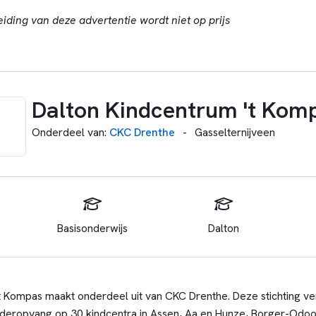
eiding van deze advertentie wordt niet op prijs
Dalton Kindcentrum 't Kom
Onderdeel van
:
CKC Drenthe
-
Gasselternijveen
Basisonderwijs
Dalton
t Kompas maakt onderdeel uit van CKC Drenthe. Deze stichting verz
nderopvang op 30 kindcentra in Assen, Aa en Hunze, Borger-Odoo