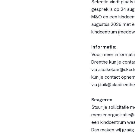
Selectie vindt plaat
gesprek is op 24 aug
M&O en een kindcent
augustus 2026 met e
kindcentrum (medew
Informatie:
Voor meer informati
Drenthe kun je conta
via a.bakelaar@ckcdr
kun je contact opnem
via j.tuik@ckcdrenth
Reageren:
Stuur je sollicitatie 
mensenorganisatie@c
een kindcentrum waa
Dan maken wij graag 