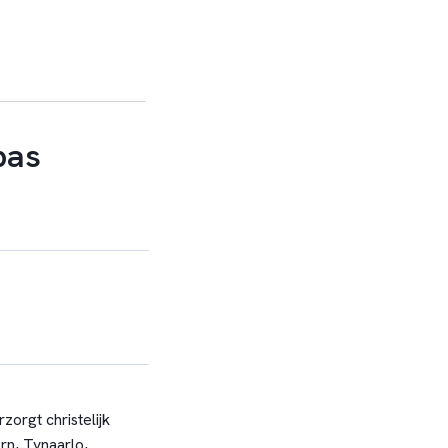
pas
orgt christelijk
rn, Tynaarlo,