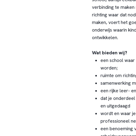
verbinding te maken 
richting waar dat nod
maken, voert het go
onderwijs waarin kin
ontwikkelen.
Wat bieden wij?
een school waar
worden;
ruimte om richti
samenwerking me
een rijke leer- 
dat je onderdeel
en uitgedaagd
wordt en waar j
professioneel n
een benoeming va