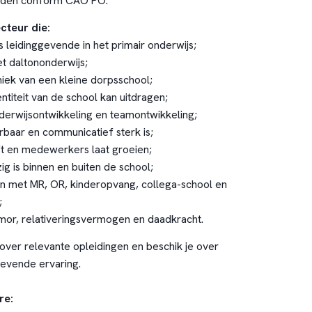
rden conform CAO PO.
cteur die:
s leidinggevende in het primair onderwijs;
met daltononderwijs;
miek van een kleine dorpsschool;
dentiteit van de school kan uitdragen;
nderwijsontwikkeling en teamontwikkeling;
erbaar en communicatief sterk is;
t en medewerkers laat groeien;
ig is binnen en buiten de school;
 met MR, OR, kinderopvang, collega-school en
;
mor, relativeringsvermogen en daadkracht.
 over relevante opleidingen en beschik je over
gevende ervaring.
re: