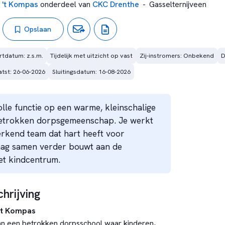
 't Kompas
onderdeel van
CKC Drenthe
-
Gasselternijveen
Opslaan
rtdatum: z.s.m.
Tijdelijk met uitzicht op vast
Zij-instromers: Onbekend
D
tst: 26-06-2026
Sluitingsdatum: 16-08-2026
lle functie op een warme, kleinschalige
betrokken dorpsgemeenschap. Je werkt
rkend team dat hart heeft voor
aag samen verder bouwt aan de
et kindcentrum.
hrijving
't Kompas
 aan een betrokken dorpsschool waar kinderen,