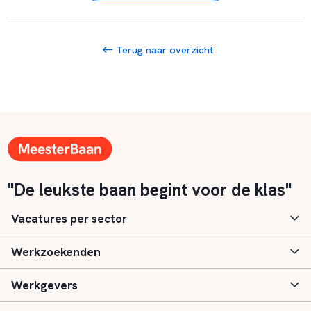
Terug naar overzicht
"De leukste baan begint voor de klas"
Vacatures per sector
Werkzoekenden
Basisonderwijs
Werkgevers
Speciaal (basis) onderwijs
Aanmelden