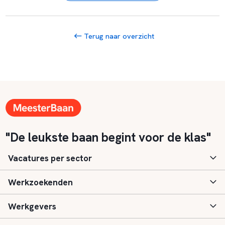
Terug naar overzicht
"De leukste baan begint voor de klas"
Vacatures per sector
Werkzoekenden
Basisonderwijs
Werkgevers
Speciaal (basis) onderwijs
Aanmelden