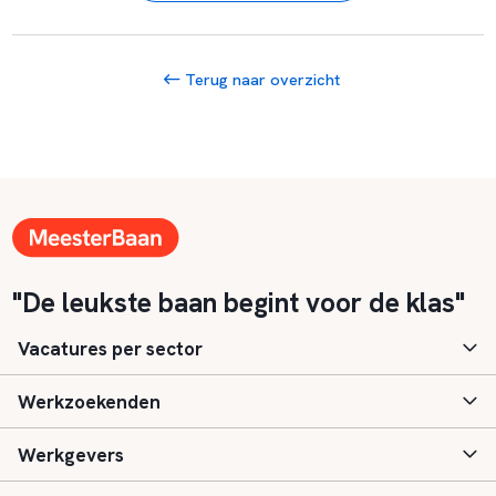
Terug naar overzicht
"De leukste baan begint voor de klas"
Vacatures per sector
Werkzoekenden
Basisonderwijs
Werkgevers
Speciaal (basis) onderwijs
Aanmelden