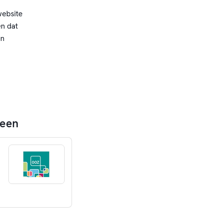
website
n dat
en
veen