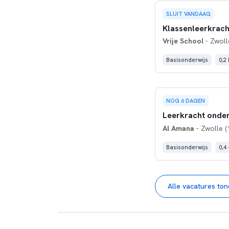
SLUIT VANDAAG
Klassenleerkracht
Vrije School
- Zwoll
Basisonderwijs
0,2
NOG 6 DAGEN
Leerkracht onde
Al Amana
- Zwolle (
Basisonderwijs
0,4 
Alle vacatures to