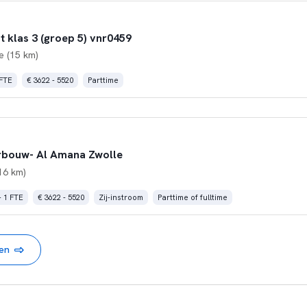
 klas 3 (groep 5) vnr0459
e (15 km)
 FTE
€ 3622 - 5520
Parttime
rbouw- Al Amana Zwolle
16 km)
- 1 FTE
€ 3622 - 5520
Zij-instroom
Parttime of fulltime
nen