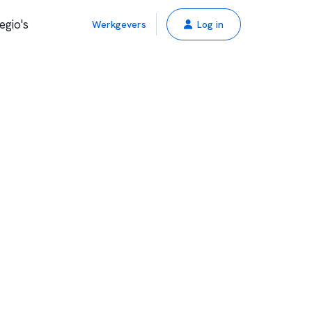
egio's
Werkgevers
Log in