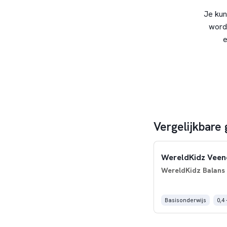
Je kun
word
e
Vergelijkbare
WereldKidz Veene
WereldKidz Balans
Basisonderwijs
0,4 