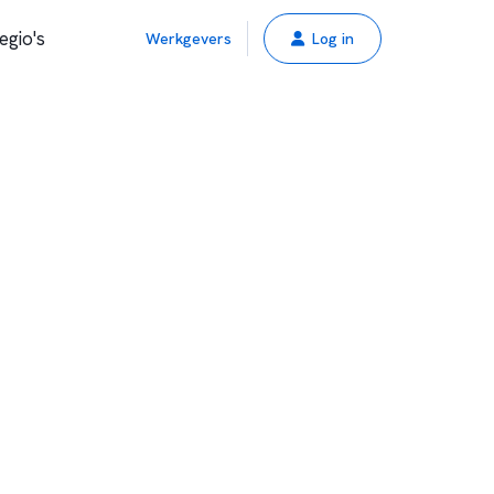
egio's
Werkgevers
Log in