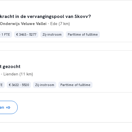
kracht in de vervangingspool van Skovv?
 Onderwijs Veluwe Vallei
- Ede (7 km)
- 1 FTE
€ 3463 - 5277
Zij-instroom
Parttime of fulltime
t gezocht
- Lienden (11 km)
TE
€ 3622 - 5520
Zij-instroom
Parttime of fulltime
nen