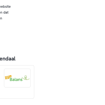
website
n dat
en
nendaal