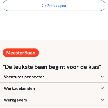
Print pagina
"De leukste baan begint voor de klas"
Vacatures per sector
Werkzoekenden
Basisonderwijs
Werkgevers
Speciaal (basis) onderwijs
Aanmelden