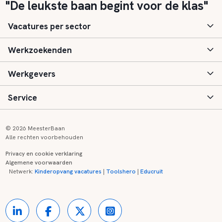
"De leukste baan begint voor de klas"
Vacatures per sector
Werkzoekenden
Basisonderwijs
Werkgevers
Speciaal (basis) onderwijs
Aanmelden
Service
Voortgezet onderwijs
Vacatures
Inloggen
Voortgezet speciaal onderwijs
Scholen
Informatie
Contact
© 2026 MeesterBaan
Alle rechten voorbehouden
Middelbaar beroepsonderwijs
Opleidingen
Tarieven
FAQ
Privacy en cookie verklaring
Algemene voorwaarden
Kinderopvang
Zij-instroom informatie
Registreren
Onderwijs links
Netwerk:
Kinderopvang vacatures
|
Toolshero
|
Educruit
Hoger beroepsonderwijs
Banenmarkten
Referenties
Over ons
Onderwijsregio's
Contact
Partners