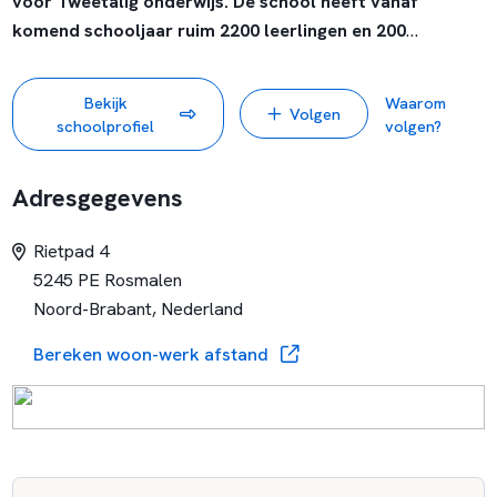
voor Tweetalig onderwijs. De school heeft vanaf
komend schooljaar ruim 2200 leerlingen en 200
medewerkers en zal per 1 augustus zijn intrek nemen in
een mooi nieuw gebouw in Rosmalen.
Bekijk
Waarom
Volgen
schoolprofiel
volgen?
Adresgegevens
Rietpad 4
5245 PE Rosmalen
Noord-Brabant, Nederland
Bereken woon-werk afstand