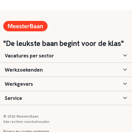
"De leukste baan begint voor de klas"
Vacatures per sector
Werkzoekenden
Basisonderwijs
Werkgevers
Speciaal (basis) onderwijs
Aanmelden
Service
Voortgezet onderwijs
Vacatures
Inloggen
Voortgezet speciaal onderwijs
Scholen
Informatie
Contact
© 2026 MeesterBaan
Alle rechten voorbehouden
Middelbaar beroepsonderwijs
Opleidingen
Tarieven
FAQ
Privacy en cookie verklaring