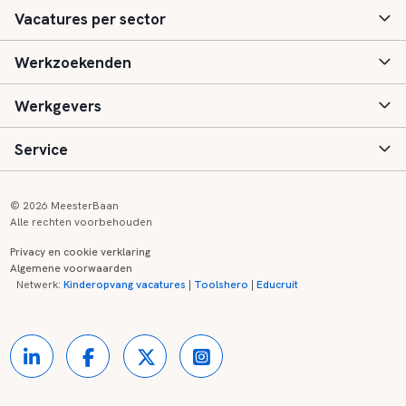
Vacatures per sector
Werkzoekenden
Basisonderwijs
Werkgevers
Speciaal (basis) onderwijs
Aanmelden
Service
Voortgezet onderwijs
Vacatures
Inloggen
Voortgezet speciaal onderwijs
Scholen
Informatie
Contact
© 2026 MeesterBaan
Alle rechten voorbehouden
Middelbaar beroepsonderwijs
Opleidingen
Tarieven
FAQ
Privacy en cookie verklaring
Algemene voorwaarden
Kinderopvang
Zij-instroom informatie
Registreren
Onderwijs links
Netwerk:
Kinderopvang vacatures
|
Toolshero
|
Educruit
Hoger beroepsonderwijs
Banenmarkten
Referenties
Over ons
Onderwijsregio's
Contact
Partners