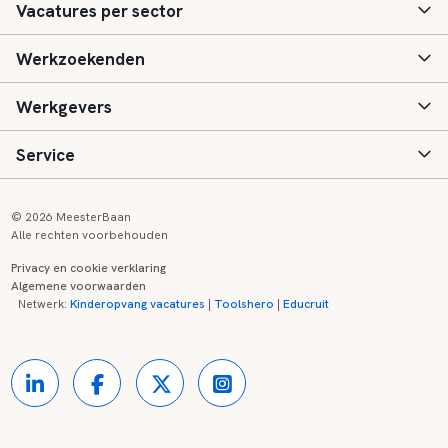
Vacatures per sector
Werkzoekenden
Basisonderwijs
Werkgevers
Speciaal (basis) onderwijs
Aanmelden
Service
Voortgezet onderwijs
Vacatures
Inloggen
Voortgezet speciaal onderwijs
Scholen
Informatie
Contact
© 2026 MeesterBaan
Alle rechten voorbehouden
Middelbaar beroepsonderwijs
Opleidingen
Tarieven
FAQ
Privacy en cookie verklaring
Algemene voorwaarden
Kinderopvang
Zij-instroom informatie
Registreren
Onderwijs links
Netwerk:
Kinderopvang vacatures
|
Toolshero
|
Educruit
Hoger beroepsonderwijs
Banenmarkten
Referenties
Over ons
Onderwijsregio's
Contact
Partners
Kennisbank