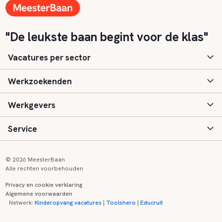
"De leukste baan begint voor de klas"
Vacatures per sector
Werkzoekenden
Basisonderwijs
Werkgevers
Speciaal (basis) onderwijs
Aanmelden
Service
Voortgezet onderwijs
Vacatures
Inloggen
Voortgezet speciaal onderwijs
Scholen
Informatie
Contact
© 2026 MeesterBaan
Alle rechten voorbehouden
Middelbaar beroepsonderwijs
Opleidingen
Tarieven
FAQ
Privacy en cookie verklaring
Algemene voorwaarden
Kinderopvang
Zij-instroom informatie
Registreren
Onderwijs links
Netwerk:
Kinderopvang vacatures
|
Toolshero
|
Educruit