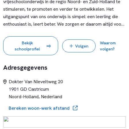
vrijeschoolonderwijs in de regio Noord- en Zuid-Holland te
stimuleren, te promoten en verder te ontwikkelen. Het
uitgangspunt van ons onderwijs is simpel: een leerling die
enthousiast is, leert beter. We zorgen er daarom altijd voor
dat de leerstof op onze scholen aansluit bij de ontwikkeling
van het kind en niet andersom. Dertien vrijescholen in
Bekijk
Waarom
Volgen
Noord- en Zuid-Holland vormen samen Stichting Vrijescholen
schoolprofiel
volgen?
Ithaka om ruim 2500 kinderen te laten worden wie ze zijn.
Voor Ithaka is basisonderwijs niet het vullen van een vat,
Adresgegevens
maar het ontsteken van een vuur. Daar maken we ons graag
sterk voor.
Dokter Van NIeveltweg 20
1901 GD Castricum
Naast de standaardlessen, zoals taal en rekenen, besteden
Noord-Holland, Nederland
Ithaka-scholen veel aandacht aan de creatieve en sociale
ontplooiing. Daardoor ontwikkelen vrijeschoolkinderen zich
Bereken woon-werk afstand
gemakkelijker tot zelfstandige mensen, met vertrouwen in
zichzelf en respect voor anderen.