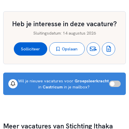
Deze overtuiging is geënt op de antroposofie van Rudolf
Steiner. Volgens deze leer is elk kind uniek en heeft het van
Heb je interesse in deze vacature?
nature speciale talenten en behoeften, die door onderwijs
gestimuleerd en ondersteund moeten worden.
Sluitingsdatum
:
14 augustus 2026
Opslaan
Solliciteer
Wil je nieuwe vacatures voor 
Groepsleerkracht
 in 
Castricum
 in je mailbox?
Meer vacatures van Stichting Ithaka