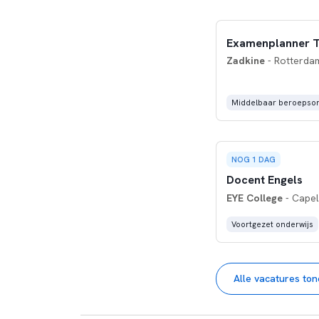
Examenplanner T
Zadkine
- Rotterdam
Middelbaar beroepson
NOG 1 DAG
Docent Engels
EYE College
- Capel
Voortgezet onderwijs
Alle vacatures to