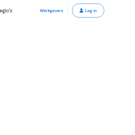
egio's
Werkgevers
Log in