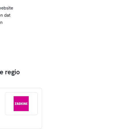
website
n dat
en
e regio