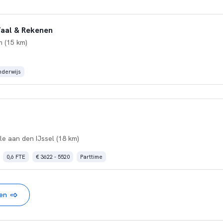
aal & Rekenen
 (15 km)
derwijs
le aan den IJssel (18 km)
0,6 FTE
€ 3622 - 5520
Parttime
nen