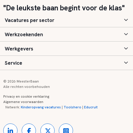
"De leukste baan begint voor de klas"
Vacatures per sector
Werkzoekenden
Basisonderwijs
Werkgevers
Speciaal (basis) onderwijs
Aanmelden
Service
Voortgezet onderwijs
Vacatures
Inloggen
Voortgezet speciaal onderwijs
Scholen
Informatie
Contact
© 2026 MeesterBaan
Alle rechten voorbehouden
Middelbaar beroepsonderwijs
Opleidingen
Tarieven
FAQ
Privacy en cookie verklaring
Algemene voorwaarden
Kinderopvang
Zij-instroom informatie
Registreren
Onderwijs links
Netwerk:
Kinderopvang vacatures
|
Toolshero
|
Educruit
Hoger beroepsonderwijs
Banenmarkten
Referenties
Over ons