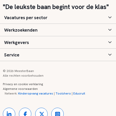
"De leukste baan begint voor de klas"
Vacatures per sector
Werkzoekenden
Basisonderwijs
Werkgevers
Speciaal (basis) onderwijs
Aanmelden
Service
Voortgezet onderwijs
Vacatures
Inloggen
Voortgezet speciaal onderwijs
Scholen
Informatie
Contact
© 2026 MeesterBaan
Alle rechten voorbehouden
Middelbaar beroepsonderwijs
Opleidingen
Tarieven
FAQ
Privacy en cookie verklaring
Algemene voorwaarden
Kinderopvang
Zij-instroom informatie
Registreren
Onderwijs links
Netwerk:
Kinderopvang vacatures
|
Toolshero
|
Educruit
Hoger beroepsonderwijs
Banenmarkten
Referenties
Over ons