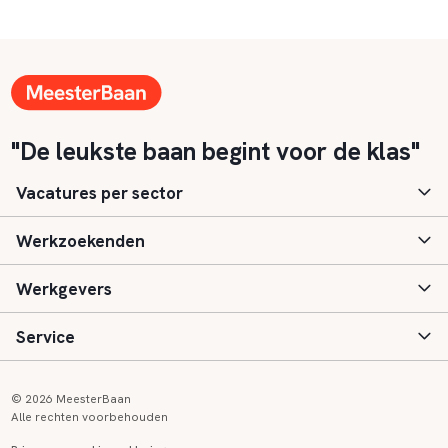
"De leukste baan begint voor de klas"
Vacatures per sector
Werkzoekenden
Basisonderwijs
Werkgevers
Speciaal (basis) onderwijs
Aanmelden
Service
Voortgezet onderwijs
Vacatures
Inloggen
Voortgezet speciaal onderwijs
Scholen
Informatie
Contact
© 2026 MeesterBaan
Alle rechten voorbehouden
Middelbaar beroepsonderwijs
Opleidingen
Tarieven
FAQ