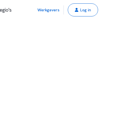
egio's
Werkgevers
Log in