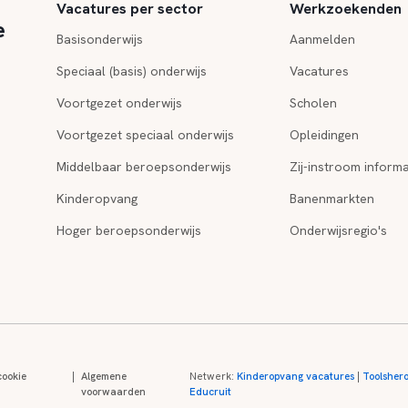
Vacatures per sector
Werkzoekenden
e
Basisonderwijs
Aanmelden
Speciaal (basis) onderwijs
Vacatures
Voortgezet onderwijs
Scholen
Voortgezet speciaal onderwijs
Opleidingen
Middelbaar beroepsonderwijs
Zij-instroom informa
Kinderopvang
Banenmarkten
Hoger beroepsonderwijs
Onderwijsregio's
cookie
|
Algemene
Netwerk:
Kinderopvang vacatures
|
Toolsher
voorwaarden
Educruit