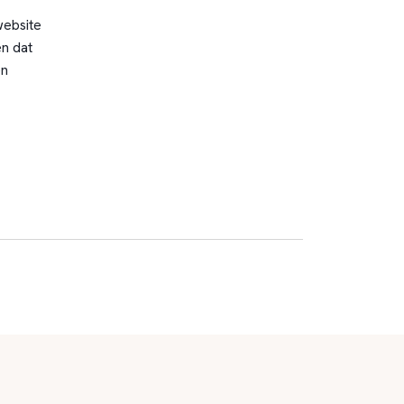
website
n dat
en