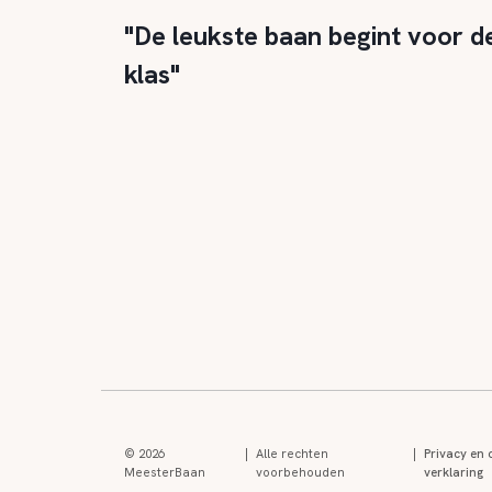
"De leukste baan begint voor d
klas"
© 2026
|
Alle rechten
|
Privacy en 
MeesterBaan
voorbehouden
verklaring