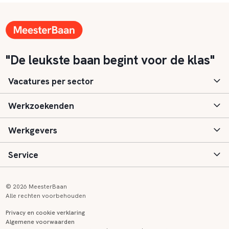
"De leukste baan begint voor de klas"
Vacatures per sector
Werkzoekenden
Basisonderwijs
Werkgevers
Speciaal (basis) onderwijs
Aanmelden
Service
Voortgezet onderwijs
Vacatures
Inloggen
Voortgezet speciaal onderwijs
Scholen
Informatie
Contact
© 2026 MeesterBaan
Alle rechten voorbehouden
Middelbaar beroepsonderwijs
Opleidingen
Tarieven
FAQ
Privacy en cookie verklaring
Algemene voorwaarden
Kinderopvang
Zij-instroom informatie
Registreren
Onderwijs links