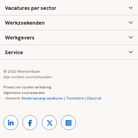
Vacatures per sector
Werkzoekenden
Basisonderwijs
Werkgevers
Speciaal (basis) onderwijs
Aanmelden
Service
Voortgezet onderwijs
Vacatures
Inloggen
Voortgezet speciaal onderwijs
Scholen
Informatie
Contact
© 2026 MeesterBaan
Alle rechten voorbehouden
Middelbaar beroepsonderwijs
Opleidingen
Tarieven
FAQ
Privacy en cookie verklaring
Algemene voorwaarden
Kinderopvang
Zij-instroom informatie
Registreren
Onderwijs links
Netwerk:
Kinderopvang vacatures
|
Toolshero
|
Educruit
Hoger beroepsonderwijs
Banenmarkten
Referenties
Over ons
Onderwijsregio's
Contact
Partners