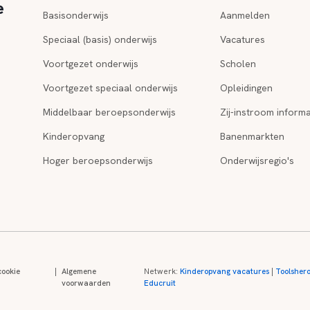
e
Basisonderwijs
Aanmelden
Speciaal (basis) onderwijs
Vacatures
Voortgezet onderwijs
Scholen
Voortgezet speciaal onderwijs
Opleidingen
Middelbaar beroepsonderwijs
Zij-instroom informa
Kinderopvang
Banenmarkten
Hoger beroepsonderwijs
Onderwijsregio's
cookie
|
Algemene
Netwerk:
Kinderopvang vacatures
|
Toolsher
voorwaarden
Educruit