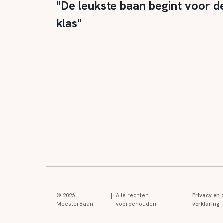
"De leukste baan begint voor d
klas"
© 2026
|
Alle rechten
|
Privacy en 
MeesterBaan
voorbehouden
verklaring