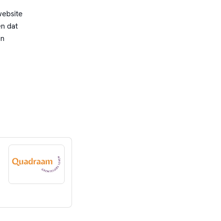
website
n dat
en