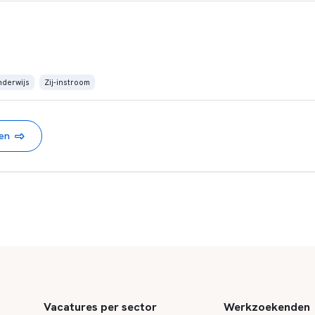
derwijs
Zij-instroom
nen
Vacatures per sector
Werkzoekenden