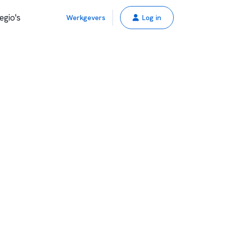
egio's
Werkgevers
Log in