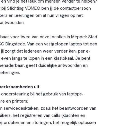
T en vind je het leuk om mensen verder te helpen?
ij Stichting VOMEO ben jij dé contactpersoon
rs en leerlingen om al hun vragen op het
eantwoorden.
tbaar voor twee van onze locaties in Meppel: Stad
G Dingstede. Van een vastgelopen laptop tot een
jij zorgt dat iedereen weer verder kan, per e-
even langs te lopen in een klaslokaal. Je bent
benaderbaar, geeft duidelijke antwoorden en
eteringen.
werkzaamheden uit:
ondersteuning bij het gebruik van laptops,
re en printers;
an servicedesktaken, zoals het beantwoorden van
kers, het registreren van calls (klachten en
ij problemen en storingen, het mogelijk oplossen