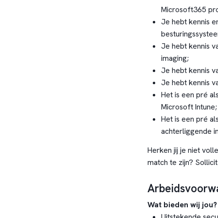
Microsoft365 pr
Je hebt kennis 
besturingssyste
Je hebt kennis va
imaging;
Je hebt kennis v
Je hebt kennis v
Het is een pré al
Microsoft Intune;
Het is een pré a
achterliggende in
Herken jij je niet vol
match te zijn? Sollici
Arbeidsvoorw
Wat bieden wij jou?
Uitstekende sec