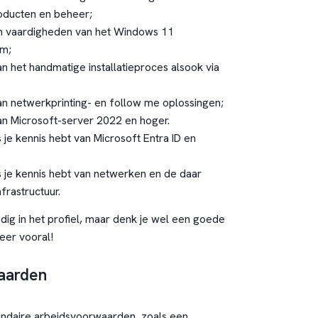
oducten en beheer;
en vaardigheden van het Windows 11
em;
n het handmatige installatieproces alsook via
an netwerkprinting- en follow me oplossingen;
an Microsoft-server 2022 en hoger.
s je kennis hebt van Microsoft Entra ID en
ls je kennis hebt van netwerken en de daar
frastructuur.
ledig in het profiel, maar denk je wel een goede
teer vooral!
aarden
undaire arbeidsvoorwaarden, zoals een