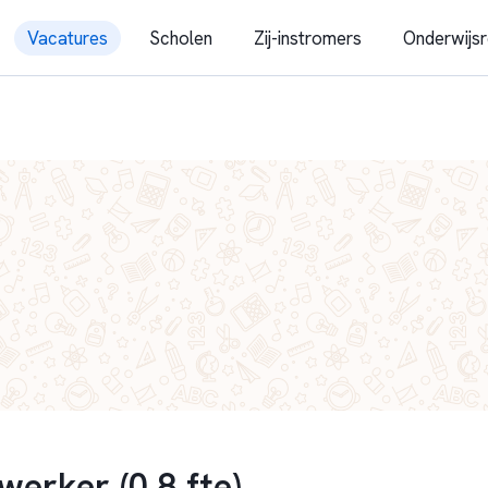
Vacatures
Scholen
Zij-instromers
Onderwijsr
erker (0,8 fte)