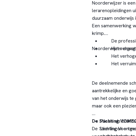
Noorderwijzer is ee
lerarenopleidingen u
duurzaam onderwijs i
Een samenwerking waa
krimp.
De profess
Noorderwijzer draagt
Het vergro
Het verhoge
Het verruime
De deelnemende schol
aantrekkelijke en go
van het onderwijs te
maar ook een plezier
De Stichting VOME
Passie als brands
De Stichting Voortg
Leerlingen en me