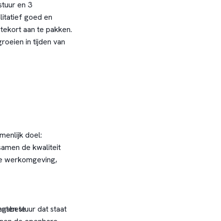
tuur en 3
itatief goed en
tekort aan te pakken.
oeien in tijden van
enlijk doel:
samen de kwaliteit
nde werkomgeving,
gsbestuur dat staat
enten te