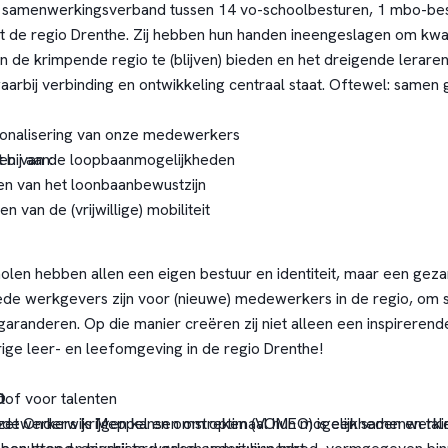
n samenwerkingsverband tussen 14 vo-schoolbesturen, 1 mbo-bes
it de regio Drenthe. Zij hebben hun handen ineengeslagen om kwal
n de krimpende regio te (blijven) bieden en het dreigende leraren
rbij verbinding en ontwikkeling centraal staat. Oftewel: samen gr
ionalisering van onze medewerkers
 bij aan:
ten van de loopbaanmogelijkheden
n van het loonbaanbewustzijn
n van de (vrijwillige) mobiliteit
en hebben allen een eigen bestuur en identiteit, maar een gezam
ede werkgevers zijn voor (nieuwe) medewerkers in de regio, om 
 garanderen. Op die manier creëren zij niet alleen een inspirere
ige leer- en leefomgeving in de regio Drenthe!
O
tof voor talenten
ezet Onderwijs Meppel en omstreken (VOMEO) is een samenwerkin
dewerkers krijgen kansen om optimaal hun mogelijkheden en tal