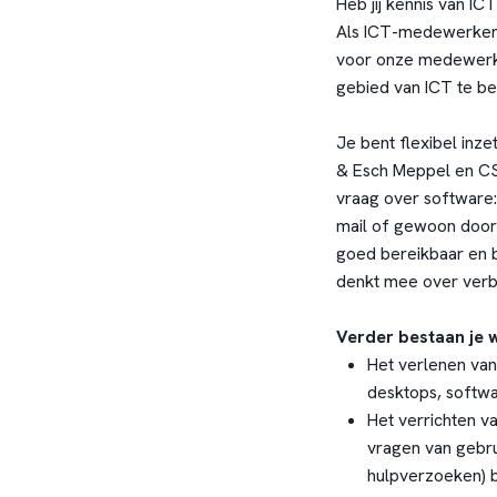
Heb jij kennis van IC
Als ICT-medewerker b
voor onze medewerke
gebied van ICT te b
Je bent flexibel inze
& Esch Meppel en CS
vraag over software: 
mail of gewoon door 
goed bereikbaar en 
denkt mee over verb
Verder bestaan je 
Het verlenen van 
desktops, softwa
Het verrichten v
vragen van gebrui
hulpverzoeken) b