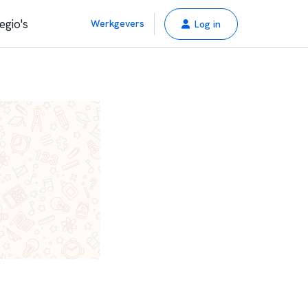
egio's
Werkgevers
Log in