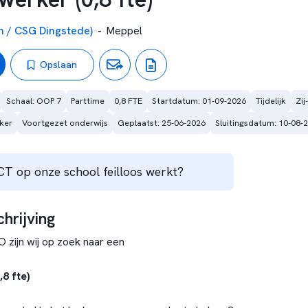
 / CSG Dingstede)
-
Meppel
Opslaan
Schaal: OOP 7
Parttime
0,8 FTE
Startdatum: 01-09-2026
Tijdelijk
Zij
ker
Voortgezet onderwijs
Geplaatst: 25-06-2026
Sluitingsdatum: 10-08-
 ICT op onze school feilloos werkt?
hrijving
 zijn wij op zoek naar een
8 fte)