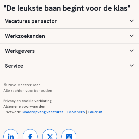
"De leukste baan begint voor de klas"
Vacatures per sector
Werkzoekenden
Basisonderwijs
Werkgevers
Speciaal (basis) onderwijs
Aanmelden
Service
Voortgezet onderwijs
Vacatures
Inloggen
Voortgezet speciaal onderwijs
Scholen
Informatie
Contact
© 2026 MeesterBaan
Alle rechten voorbehouden
Middelbaar beroepsonderwijs
Opleidingen
Tarieven
FAQ
Privacy en cookie verklaring
Algemene voorwaarden
Kinderopvang
Zij-instroom informatie
Registreren
Onderwijs links
Netwerk:
Kinderopvang vacatures
|
Toolshero
|
Educruit
Hoger beroepsonderwijs
Banenmarkten
Referenties
Over ons