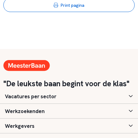
Print pagina
"De leukste baan begint voor de klas"
Vacatures per sector
Werkzoekenden
Basisonderwijs
Werkgevers
Speciaal (basis) onderwijs
Aanmelden