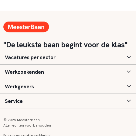
"De leukste baan begint voor de klas"
Vacatures per sector
Werkzoekenden
Basisonderwijs
Werkgevers
Speciaal (basis) onderwijs
Aanmelden
Service
Voortgezet onderwijs
Vacatures
Inloggen
Voortgezet speciaal onderwijs
Scholen
Informatie
Contact
© 2026 MeesterBaan
Alle rechten voorbehouden
Middelbaar beroepsonderwijs
Opleidingen
Tarieven
FAQ
Privacy en cookie verklaring