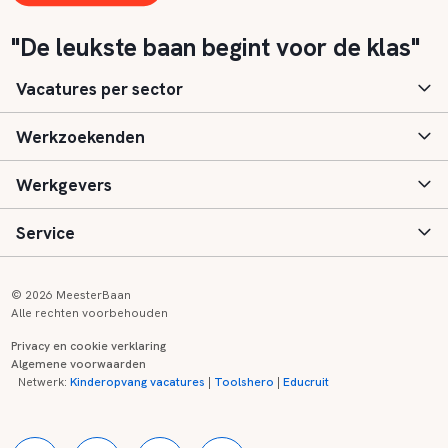
"De leukste baan begint voor de klas"
Vacatures per sector
Werkzoekenden
Basisonderwijs
Werkgevers
Speciaal (basis) onderwijs
Aanmelden
Service
Voortgezet onderwijs
Vacatures
Inloggen
Voortgezet speciaal onderwijs
Scholen
Informatie
Contact
© 2026 MeesterBaan
Alle rechten voorbehouden
Middelbaar beroepsonderwijs
Opleidingen
Tarieven
FAQ
Privacy en cookie verklaring
Algemene voorwaarden
Kinderopvang
Zij-instroom informatie
Registreren
Onderwijs links
Netwerk:
Kinderopvang vacatures
|
Toolshero
|
Educruit
Hoger beroepsonderwijs
Banenmarkten
Referenties
Over ons