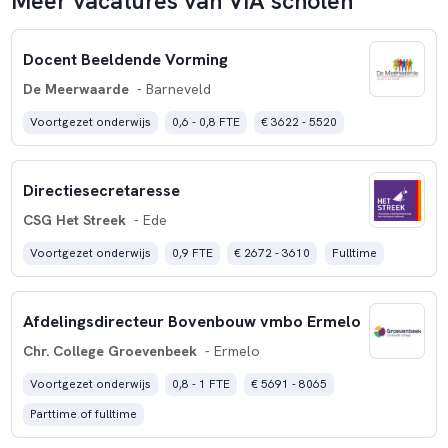
Meer vacatures van ViA scholen
Docent Beeldende Vorming
De Meerwaarde
- Barneveld
Voortgezet onderwijs
0,6 - 0,8 FTE
€ 3622 - 5520
Directiesecretaresse
CSG Het Streek
- Ede
Voortgezet onderwijs
0,9 FTE
€ 2672 - 3610
Fulltime
Afdelingsdirecteur Bovenbouw vmbo Ermelo
Chr. College Groevenbeek
- Ermelo
Voortgezet onderwijs
0,8 - 1 FTE
€ 5691 - 8065
Parttime of fulltime