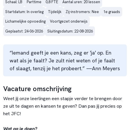
Schaal: LB
Parttime
0,8 FTE
Aantal uren: 20 lessen
Startdatum: In overleg
Tijdelijk
Zij-instromers: Nee
1e graads
Lichamelijke opvoeding
Voortgezet onderwijs
Geplaatst: 24-06-2026
Sluitingsdatum: 22-08-2026
“Iemand geeft je een kans, zeg er 'ja' op. En
wat als je faalt? Je zult niet weten of je faalt
of slaagt, tenzij je het probeert.” —Ann Meyers
Vacature omschrijving
Weet jij onze leerlingen een stapje verder te brengen door
ze uit te dagen en kansen te geven? Dan pas jij precies op
het JFC!
Wat ga je doen?