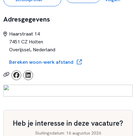
zijn weer ondergebracht in drie sectoren, die worden geleid
door een lid van de schoolleiding. Op deze manier kan het
Adresgegevens
onderwijs in de verschillende afdelingen en sectoren goed
op elkaar worden afgestemd. De schoolleiding verricht haar
Haarstraat 14
werkzaamheden onder verantwoordelijkheid van het
7451 CZ Holten
bevoegd gezag van de school: Stichting Openbaar
Overijssel, Nederland
Voortgezet Onderwijs De Waerdenborch.
Bereken woon-werk afstand
Heb je interesse in deze vacature?
Sluitingsdatum
:
16 augustus 2026