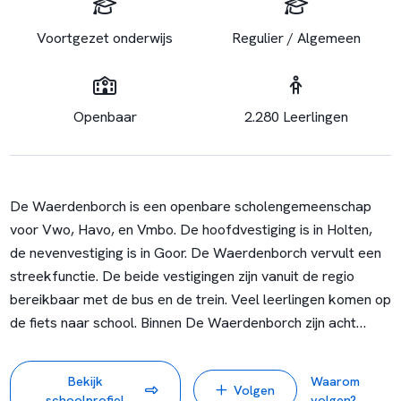
Voortgezet onderwijs
Regulier / Algemeen
Openbaar
2.280 Leerlingen
De Waerdenborch is een openbare scholengemeenschap
voor Vwo, Havo, en Vmbo. De hoofdvestiging is in Holten,
de nevenvestiging is in Goor. De Waerdenborch vervult een
streekfunctie. De beide vestigingen zijn vanuit de regio
bereikbaar met de bus en de trein. Veel leerlingen komen op
de fiets naar school. Binnen De Waerdenborch zijn acht
afdelingen te onderscheiden. Elke afdeling kan worden
gezien als een kleine 'school' waarbinnen het dagelijks
Bekijk
Waarom
Volgen
onderwijs voor de leerling wordt verzorgd. De afdelingen
schoolprofiel
volgen?