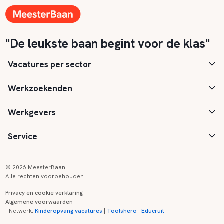
"De leukste baan begint voor de klas"
Vacatures per sector
Werkzoekenden
Basisonderwijs
Werkgevers
Speciaal (basis) onderwijs
Aanmelden
Service
Voortgezet onderwijs
Vacatures
Inloggen
Voortgezet speciaal onderwijs
Scholen
Informatie
Contact
© 2026 MeesterBaan
Alle rechten voorbehouden
Middelbaar beroepsonderwijs
Opleidingen
Tarieven
FAQ
Privacy en cookie verklaring
Algemene voorwaarden
Kinderopvang
Zij-instroom informatie
Registreren
Onderwijs links
Netwerk:
Kinderopvang vacatures
|
Toolshero
|
Educruit