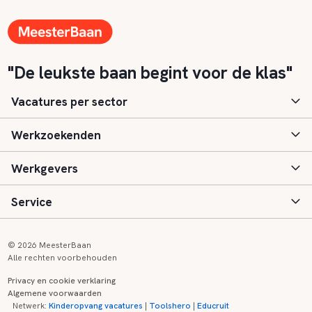
"De leukste baan begint voor de klas"
Vacatures per sector
Werkzoekenden
Basisonderwijs
Werkgevers
Speciaal (basis) onderwijs
Aanmelden
Service
Voortgezet onderwijs
Vacatures
Inloggen
Voortgezet speciaal onderwijs
Scholen
Informatie
Contact
© 2026 MeesterBaan
Alle rechten voorbehouden
Middelbaar beroepsonderwijs
Opleidingen
Tarieven
FAQ
Privacy en cookie verklaring
Algemene voorwaarden
Kinderopvang
Zij-instroom informatie
Registreren
Onderwijs links
Netwerk:
Kinderopvang vacatures
|
Toolshero
|
Educruit