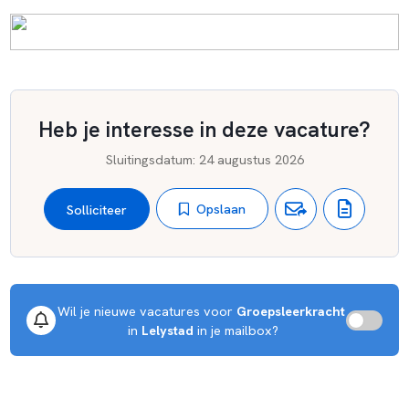
op onze scholen of op bestuursniveau. Solliciteren doe je
door te mailen naar de betreffende schooldirecteur, zie
hiervoor het mailadres in de uitgebreide vacaturetekst, of
bij een open sollicitatie naar
eenbaan@stichtingschool.nl
.
Voel je welkom bij Stichting SchOOL.
Heb je interesse in deze vacature?
Sluitingsdatum
:
24 augustus 2026
Opslaan
Solliciteer
Wil je nieuwe vacatures voor 
Groepsleerkracht
 in 
Lelystad
 in je mailbox?