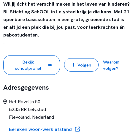
Wil jij écht het verschil maken in het leven van kinderen?
Bij Stichting SchOOL in Lelystad krijg je die kans. Met 21
openbare basisscholen in een grote, groeiende stad is
er altijd een plek die bij jou past, voor leerkrachten én
pabostudenten.
Je werkt in een fijne werksfeer met betrokken collega’s en
krijgt een warm welkom dankzij ons vernieuwde
Bekijk
Waarom
Volgen
onboardingsprogramma. Starters worden goed begeleid,
schoolprofiel
volgen?
ervaren professionals krijgen volop ruimte om door te
groeien. Ontwikkeling staat centraal, met een ruim aanbod
Adresgegevens
aan trainingen en workshops via onze eigen Stichting
SchOOL Academie.
We zorgen dat jij je werk goed kunt doen:
Het Ravelijn 50
met moderne leermiddelen zoals chromebooks en
8233 BR Lelystad
digiborden maar ook in ontwikkelingsmogelijkheden. Wij
Flevoland, Nederland
doen jou namelijk een belofte: samen laten we je groeien.
Groei jij met ons mee? Hier vind je de beschikbare vacatures
Bereken woon-werk afstand