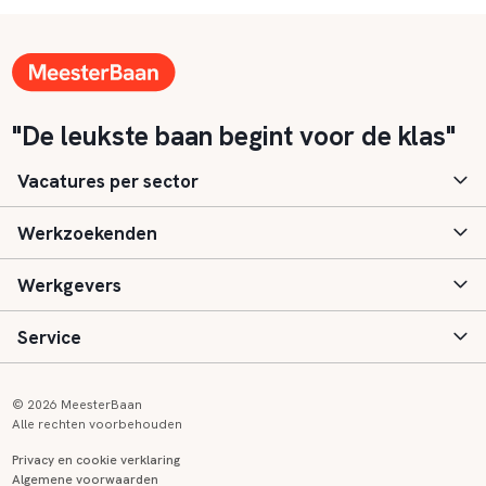
"De leukste baan begint voor de klas"
Vacatures per sector
Werkzoekenden
Basisonderwijs
Werkgevers
Speciaal (basis) onderwijs
Aanmelden
Service
Voortgezet onderwijs
Vacatures
Inloggen
Voortgezet speciaal onderwijs
Scholen
Informatie
Contact
© 2026 MeesterBaan
Alle rechten voorbehouden
Middelbaar beroepsonderwijs
Opleidingen
Tarieven
FAQ
Privacy en cookie verklaring
Algemene voorwaarden