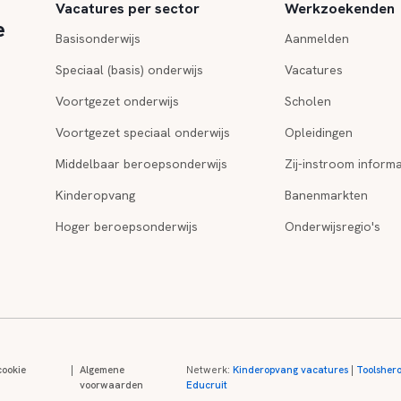
Vacatures per sector
Werkzoekenden
e
Basisonderwijs
Aanmelden
Speciaal (basis) onderwijs
Vacatures
Voortgezet onderwijs
Scholen
Voortgezet speciaal onderwijs
Opleidingen
Middelbaar beroepsonderwijs
Zij-instroom informa
Kinderopvang
Banenmarkten
Hoger beroepsonderwijs
Onderwijsregio's
cookie
|
Algemene
Netwerk:
Kinderopvang vacatures
|
Toolsher
voorwaarden
Educruit