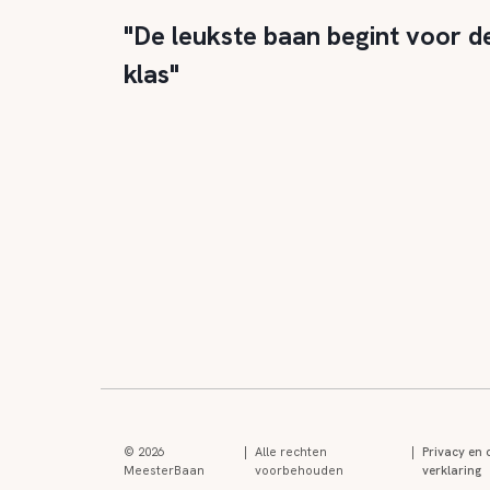
"De leukste baan begint voor d
klas"
© 2026
|
Alle rechten
|
Privacy en 
MeesterBaan
voorbehouden
verklaring