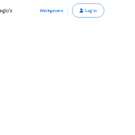
egio's
Werkgevers
Log in