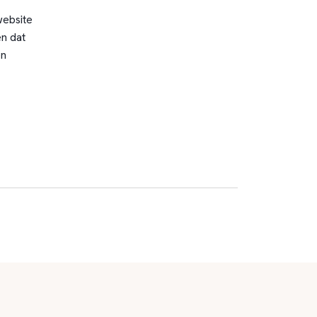
website
n dat
en