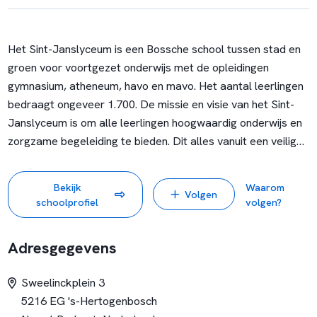
Het Sint-Janslyceum is een Bossche school tussen stad en
groen voor voortgezet onderwijs met de opleidingen
gymnasium, atheneum, havo en mavo. Het aantal leerlingen
bedraagt ongeveer 1.700. De missie en visie van het Sint-
Janslyceum is om alle leerlingen hoogwaardig onderwijs en
zorgzame begeleiding te bieden. Dit alles vanuit een veilige,
kleinschalige leer-, leef- en werkomgeving. Voor de school
staat de menselijke maat centraal en we streven in alle
Bekijk
Waarom
Volgen
opzichten naar een open, toegankelijke en professionele
schoolprofiel
volgen?
cultuur.
Wij werken vanuit een vertrouwen in de medewerkers en
Adresgegevens
leerlingen en geven veel ruimte voor eigen
verantwoordelijkheid. Bakens voor ons onderwijs en onze
Sweelinckplein 3
schoolorganisatie zijn de begrippen goed mens, goed leven
5216 EG 's-Hertogenbosch
en goed handelen.