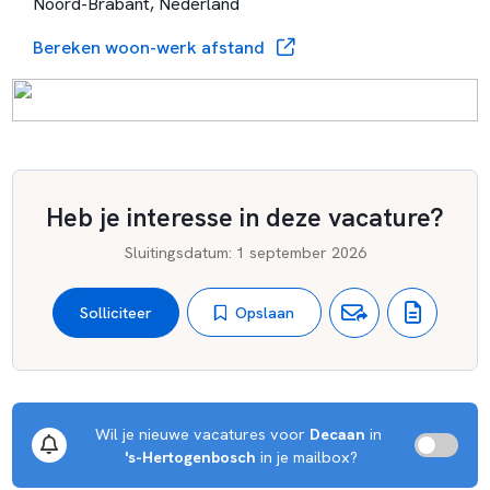
Noord-Brabant, Nederland
Bereken woon-werk afstand
Heb je interesse in deze vacature?
Sluitingsdatum
:
1 september 2026
Opslaan
Solliciteer
Wil je nieuwe vacatures voor 
Decaan
 in 
's-Hertogenbosch
 in je mailbox?