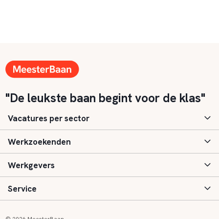
"De leukste baan begint voor de klas"
Vacatures per sector
Werkzoekenden
Basisonderwijs
Werkgevers
Speciaal (basis) onderwijs
Aanmelden
Service
Voortgezet onderwijs
Vacatures
Inloggen
Voortgezet speciaal onderwijs
Scholen
Informatie
Contact