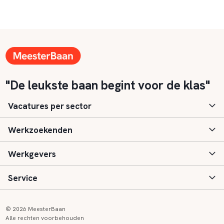
"De leukste baan begint voor de klas"
Vacatures per sector
Werkzoekenden
Basisonderwijs
Werkgevers
Speciaal (basis) onderwijs
Aanmelden
Service
Voortgezet onderwijs
Vacatures
Inloggen
Voortgezet speciaal onderwijs
Scholen
Informatie
Contact
© 2026 MeesterBaan
Alle rechten voorbehouden