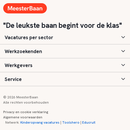
"De leukste baan begint voor de klas"
Vacatures per sector
Werkzoekenden
Basisonderwijs
Werkgevers
Speciaal (basis) onderwijs
Aanmelden
Service
Voortgezet onderwijs
Vacatures
Inloggen
Voortgezet speciaal onderwijs
Scholen
Informatie
Contact
© 2026 MeesterBaan
Alle rechten voorbehouden
Middelbaar beroepsonderwijs
Opleidingen
Tarieven
FAQ
Privacy en cookie verklaring
Algemene voorwaarden
Kinderopvang
Zij-instroom informatie
Registreren
Onderwijs links
Netwerk:
Kinderopvang vacatures
|
Toolshero
|
Educruit