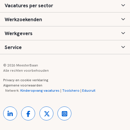
Vacatures per sector
Werkzoekenden
Basisonderwijs
Werkgevers
Speciaal (basis) onderwijs
Aanmelden
Service
Voortgezet onderwijs
Vacatures
Inloggen
Voortgezet speciaal onderwijs
Scholen
Informatie
Contact
© 2026 MeesterBaan
Alle rechten voorbehouden
Middelbaar beroepsonderwijs
Opleidingen
Tarieven
FAQ
Privacy en cookie verklaring
Algemene voorwaarden
Kinderopvang
Zij-instroom informatie
Registreren
Onderwijs links
Netwerk:
Kinderopvang vacatures
|
Toolshero
|
Educruit
Hoger beroepsonderwijs
Banenmarkten
Referenties
Over ons
Onderwijsregio's
Contact
Partners