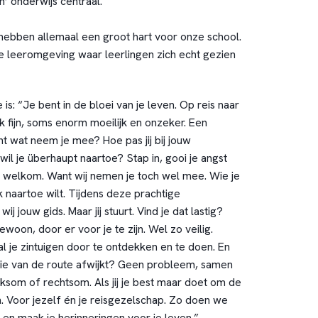
n’ onderwijs centraal.
bben allemaal een groot hart voor onze school.
ge leeromgeving waar leerlingen zich echt gezien
is: “Je bent in de bloei van je leven. Op reis naar
 fijn, soms enorm moeilijk en onzeker. Een
t wat neem je mee? Hoe pas jij bij jouw
il je überhaupt naartoe? Stap in, gooi je angst
 welkom. Want wij nemen je toch wel mee. Wie je
 naartoe wilt. Tijdens deze prachtige
ij jouw gids. Maar jij stuurt. Vind je dat lastig?
woon, door er voor je te zijn. Wel zo veilig.
al je zintuigen door te ontdekken en te doen. En
die van de route afwijkt? Geen probleem, samen
ksom of rechtsom. Als jij je best maar doet om de
n. Voor jezelf én je reisgezelschap. Zo doen we
en maak je herinneringen voor je leven.”