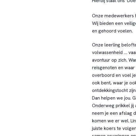
Hierbij staat ons ‘Doe
Onze medewerkers he
Wij bieden een veili
en gehoord voelen.
Onze leerling belofte 
volwassenheid … vaak
avontuur op zich. Wan
reisgenoten en waar w
overboord en voel je
ook bent, waar je ook
ontdekkingstocht zijn w
Dan helpen we jou. Ge
Onderweg prikkel jij 
neem je een afslag 
komen we er wel. Lin
juiste koers te volge
samen ervaringen op 