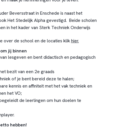
der Beversstraat in Enschede is naast het
ok Het Stedelijk Alpha gevestigd. Beide scholen
en in het kader van Sterk Techniek Onderwijs
e over de school en de locaties klik
hier
.
om jij binnen
e van lesgeven en bent didactisch en pedagogisch
n het bezit van een 2e graads
niek of je bent bereid deze te halen;
re kennis en affiniteit met het vak techniek en
nen het VO;
begeleidt de leerlingen om hun doelen te
player.
petto hebben!