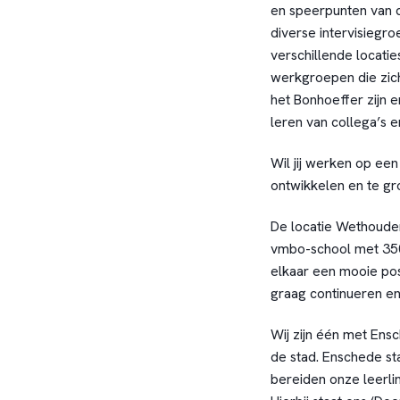
en speerpunten van 
diverse intervisiegro
verschillende locati
werkgroepen die zich 
het Bonhoeffer zijn
leren van collega’s 
Wil jij werken op een
ontwikkelen en te gr
De locatie Wethouder
vmbo-school met 350
elkaar een mooie pos
graag continueren e
Wij zijn één met Ens
de stad. Enschede sta
bereiden onze leerli