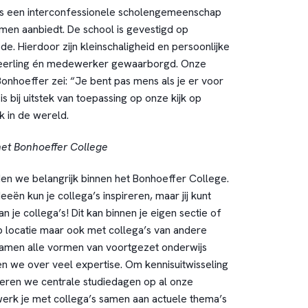
is een interconfessionele scholengemeenschap
rmen aanbiedt. De school is gevestigd op
ede. Hierdoor zijn kleinschaligheid en persoonlijke
leerling én medewerker gewaarborgd. Onze
onhoeffer zei: “Je bent pas mens als je er voor
is bij uitstek van toepassing op onze kijk op
ek in de wereld.
 het Bonhoeffer College
den we belangrijk binnen het Bonhoeffer College.
eeën kun je collega’s inspireren, maar jij kunt
an je collega’s! Dit kan binnen je eigen sectie of
p locatie maar ook met collega’s van andere
samen alle vormen van voortgezet onderwijs
n we over veel expertise. Om kennisuitwisseling
seren we centrale studiedagen op al onze
 werk je met collega’s samen aan actuele thema’s