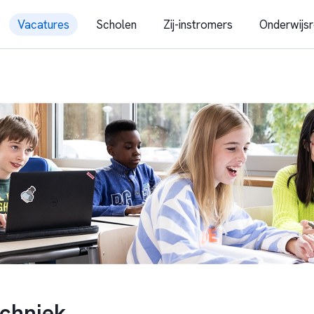
Vacatures
Scholen
Zij-instromers
Onderwijsr
chniek