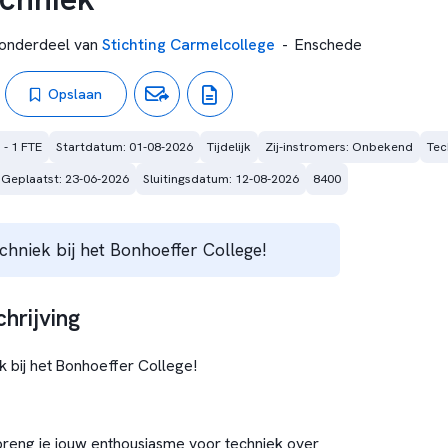
onderdeel van
Stichting Carmelcollege
-
Enschede
Opslaan
 - 1 FTE
Startdatum: 01-08-2026
Tijdelijk
Zij-instromers: Onbekend
Tec
Geplaatst: 23-06-2026
Sluitingsdatum: 12-08-2026
8400
hniek bij het Bonhoeffer College!
hrijving
 bij het Bonhoeffer College!
breng je jouw enthousiasme voor techniek over