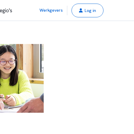
egio's
Werkgevers
Log in