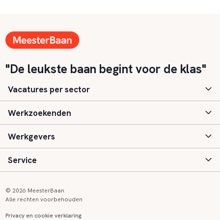
"De leukste baan begint voor de klas"
Vacatures per sector
Werkzoekenden
Basisonderwijs
Werkgevers
Speciaal (basis) onderwijs
Aanmelden
Service
Voortgezet onderwijs
Vacatures
Inloggen
Voortgezet speciaal onderwijs
Scholen
Informatie
Contact
© 2026 MeesterBaan
Alle rechten voorbehouden
Middelbaar beroepsonderwijs
Opleidingen
Tarieven
FAQ
Privacy en cookie verklaring