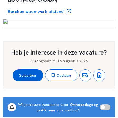
Noord-Holland, Nederland
brugperiode van twee jaar, alle andere leerlingen van één
jaar. Aan het einde van hun brugperiode krijgen alle
Bereken woon-werk afstand
leerlingen een definitief advies over de onderwijssoort
waarmee zij hun opleiding aan het JA voortzetten.
Heb je interesse in deze vacature?
Sluitingsdatum
:
16 augustus 2026
Opslaan
Solliciteer
Wil je nieuwe vacatures voor 
Orthopedagoog
 in 
Alkmaar
 in je mailbox?