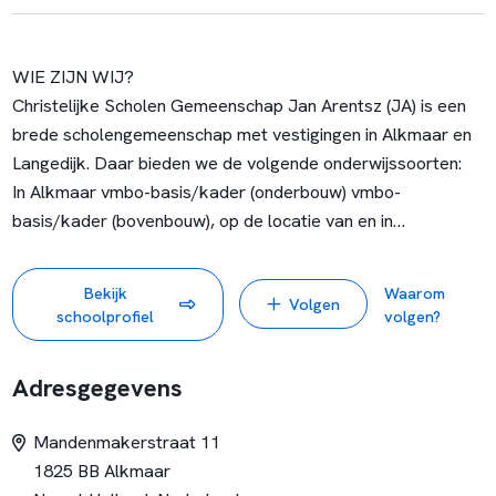
WIE ZIJN WIJ?
Christelijke Scholen Gemeenschap Jan Arentsz (JA) is een
brede scholengemeenschap met vestigingen in Alkmaar en
Langedijk. Daar bieden we de volgende onderwijssoorten:
In Alkmaar vmbo-basis/kader (onderbouw) vmbo-
basis/kader (bovenbouw), op de locatie van en in
samenwerking met het Van der Meij College (VMC). Het JA
is verantwoordelijk voor de sector Zorg en Welzijn. Je leest
Bekijk
Waarom
Volgen
hier meer over in het schoolplan van het VMC. vmbo
schoolprofiel
volgen?
kader/tl en tl/havo havo (technasium), atheneum
(technasium) en gymnasium.
Adresgegevens
In Langedijk vmbo gl/tl havo en atheneum (onderbouw). Na
het derde leerjaar kunnen deze leerlingen hun opleiding
Mandenmakerstraat 11
voltooien in Alkmaar.
1825 BB Alkmaar
Leerlingen van het vmbo-basis/kader hebben een