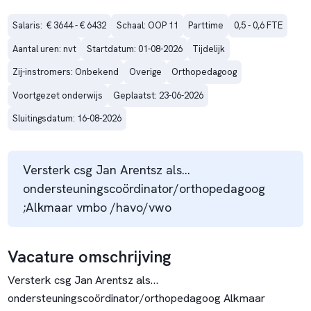
Salaris:  € 3644 - € 6432
Schaal: OOP 11
Parttime
0,5 - 0,6 FTE
Aantal uren: nvt
Startdatum: 01-08-2026
Tijdelijk
Zij-instromers: Onbekend
Overige
Orthopedagoog
Voortgezet onderwijs
Geplaatst: 23-06-2026
Sluitingsdatum: 16-08-2026
Versterk csg Jan Arentsz als…
ondersteuningscoördinator/orthopedagoog
;Alkmaar vmbo /havo/vwo
Vacature omschrijving
Versterk csg Jan Arentsz als…
ondersteuningscoördinator/orthopedagoog Alkmaar