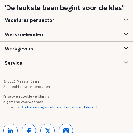
"De leukste baan begint voor de klas"
Vacatures per sector
Werkzoekenden
Basisonderwijs
Werkgevers
Speciaal (basis) onderwijs
Aanmelden
Service
Voortgezet onderwijs
Vacatures
Inloggen
Voortgezet speciaal onderwijs
Scholen
Informatie
Contact
© 2026 MeesterBaan
Alle rechten voorbehouden
Middelbaar beroepsonderwijs
Opleidingen
Tarieven
FAQ
Privacy en cookie verklaring
Algemene voorwaarden
Kinderopvang
Zij-instroom informatie
Registreren
Onderwijs links
Netwerk:
Kinderopvang vacatures
|
Toolshero
|
Educruit
Hoger beroepsonderwijs
Banenmarkten
Referenties
Over ons